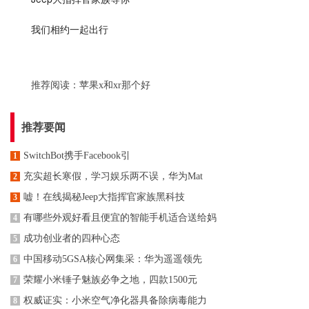
我们相约一起出行
推荐阅读：
苹果x和xr那个好
推荐要闻
SwitchBot携手Facebook引
1
充实超长寒假，学习娱乐两不误，华为Mat
2
嘘！在线揭秘Jeep大指挥官家族黑科技
3
有哪些外观好看且便宜的智能手机适合送给妈
4
成功创业者的四种心态
5
中国移动5GSA核心网集采：华为遥遥领先
6
荣耀小米锤子魅族必争之地，四款1500元
7
权威证实：小米空气净化器具备除病毒能力
8