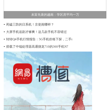
未富先衰的越南：学区房平均一万
▪
死磕三防的日系机！京瓷闹哪样？
▪
大屏手机追剧才够爽！这几款手机不容错过
▪
转转Q4手机行情报告：5G手机价格下探，二手i
▪
搭载了中端处理器高通骁龙710的360手机N7