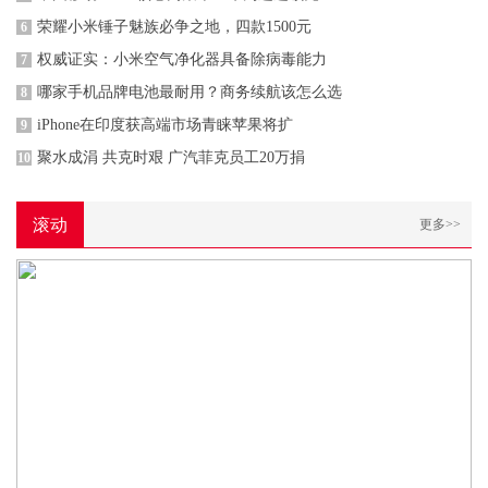
荣耀小米锤子魅族必争之地，四款1500元
6
权威证实：小米空气净化器具备除病毒能力
7
哪家手机品牌电池最耐用？商务续航该怎么选
8
iPhone在印度获高端市场青睐苹果将扩
9
聚水成涓 共克时艰 广汽菲克员工20万捐
10
滚动
更多>>