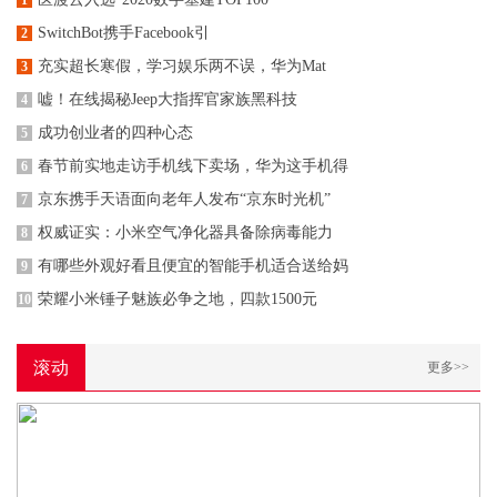
1
SwitchBot携手Facebook引
2
充实超长寒假，学习娱乐两不误，华为Mat
3
嘘！在线揭秘Jeep大指挥官家族黑科技
4
成功创业者的四种心态
5
春节前实地走访手机线下卖场，华为这手机得
6
京东携手天语面向老年人发布“京东时光机”
7
权威证实：小米空气净化器具备除病毒能力
8
有哪些外观好看且便宜的智能手机适合送给妈
9
荣耀小米锤子魅族必争之地，四款1500元
10
滚动
更多>>