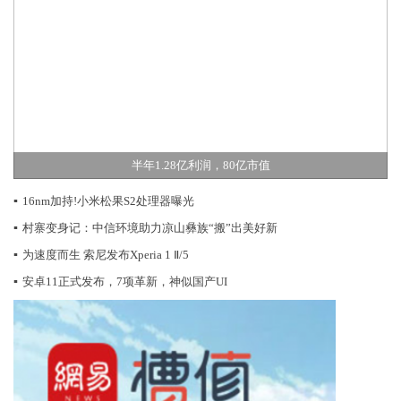
半年1.28亿利润，80亿市值
▪
16nm加持!小米松果S2处理器曝光
▪
村寨变身记：中信环境助力凉山彝族“搬”出美好新
▪
为速度而生 索尼发布Xperia 1 Ⅱ/5
▪
安卓11正式发布，7项革新，神似国产UI