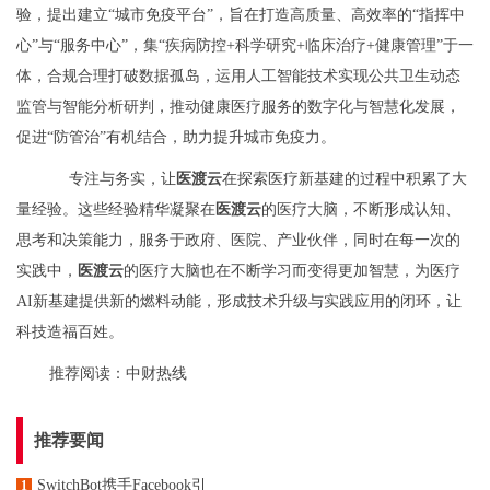
验，提出建立
“城市免疫平台”，旨在打造高质量、高效率的“指挥中
心”与“服务中心”，集“疾病防控+科学研究+临床治疗+健康管理”于一
体，合规合理打破数据孤岛，运用人工智能技术实现公共卫生动态
监管与智能分析研判，推动健康医疗服务的数字化与智慧化发展，
促进“防管治”有机结合，助力提升城市免疫力。
专注与务实，让
医渡云
在探索医疗新基建的过程中积累了大
量经验。这些经验精华凝聚在
医渡云
的医疗大脑，不断形成认知、
思考和决策能力，服务于政府、医院、产业伙伴，同时在每一次的
实践中，
医渡云
的
医疗大脑也在不断学习而变得更加智慧，为医疗
AI新基建提供新的燃料动能，形成技术升级与实践应用的闭环，让
科技造福百姓。
推荐阅读：
中财热线
推荐要闻
SwitchBot携手Facebook引
1