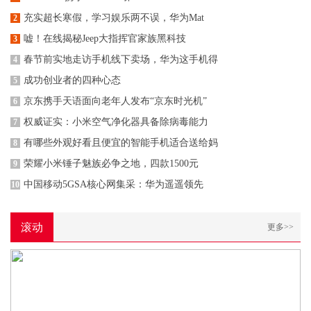
充实超长寒假，学习娱乐两不误，华为Mat
2
嘘！在线揭秘Jeep大指挥官家族黑科技
3
春节前实地走访手机线下卖场，华为这手机得
4
成功创业者的四种心态
5
京东携手天语面向老年人发布“京东时光机”
6
权威证实：小米空气净化器具备除病毒能力
7
有哪些外观好看且便宜的智能手机适合送给妈
8
荣耀小米锤子魅族必争之地，四款1500元
9
中国移动5GSA核心网集采：华为遥遥领先
10
滚动
更多>>