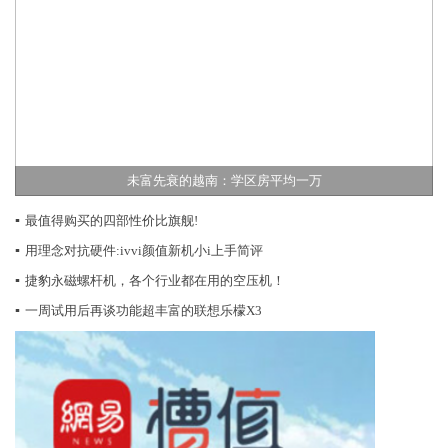
未富先衰的越南：学区房平均一万
▪
最值得购买的四部性价比旗舰!
▪
用理念对抗硬件:ivvi颜值新机小i上手简评
▪
捷豹永磁螺杆机，各个行业都在用的空压机！
▪
一周试用后再谈功能超丰富的联想乐檬X3