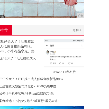
广告
推荐
更多>>
旺仔长大了！旺旺推出成人
iPhone 11发布后
旺仔长大了！旺旺推出成人低碳食物新品牌Fix
三星首款大型空气净化器ax9000亮相中国
如何让手机更私密:详解iuniOS隐私功能
案例精选： “小步快跑”让城商行“看见未来”