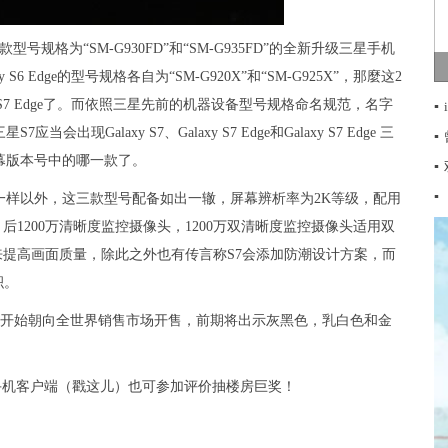
款
型号规格
为“SM-G930FD”和“SM-G935FD”的全新升级三星手机
S6 Edge的型号规格各自为“SM-G920X”和“SM-G925X”，那麼这2
xy S7 Edge了。而依照三星先前的机器设备型号规格命名规范，名字
▪
Galaxy S7、Galaxy S7 Edge和Galaxy S7 Edge 三
▪
屏幕版本号中的哪一款了。
▪
▪
一样以外，这三款型号配备如出一辙，屏幕辨析率为2K等级，配用
清晰度 后1200万清晰度监控摄像头，1200万双清晰度监控摄像头适用双
成来提高画面质量，除此之外也有传言称S7会添加防潮设计方案，而
积。
份刚开始朝向全世界销售市场开售，前期将出示灰黑色，乳白色和金
之家手机客户端（戳这儿）也可参加评价抽楼房巨奖！