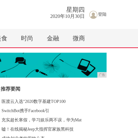
星期
四
登陆
2020年10月30日
美食
时尚
金融
微商
广告
推荐要闻
医渡云入选“2020数字基建TOP100
SwitchBot携手Facebook引
充实超长寒假，学习娱乐两不误，华为Mat
嘘！在线揭秘Jeep大指挥官家族黑科技