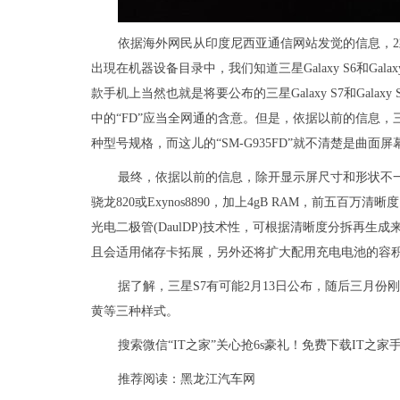
依据海外网民从印度尼西亚通信网站发觉的信息，2
出現在机器设备目录中，我们知道三星Galaxy S6和Galaxy 
款手机上当然也就是将要公布的三星Galaxy S7和Gala
中的“FD”应当全网通的含意。但是，依据以前的信息，三星S7应当会出现
种型号规格，而这儿的“SM-G935FD”就不清楚是曲面
最终，依据以前的信息，除开显示屏尺寸和形状不
骁龙820或Exynos8890，加上4gB RAM，前五百万
光电二极管(DaulDP)技术性，可根据清晰度分拆再生
且会适用储存卡拓展，另外还将扩大配用充电电池的容
据了解，三星S7有可能2月13日公布，随后三月
黄等三种样式。
搜索微信“IT之家”关心抢6s豪礼！免费下载IT
推荐阅读：
黑龙江汽车网