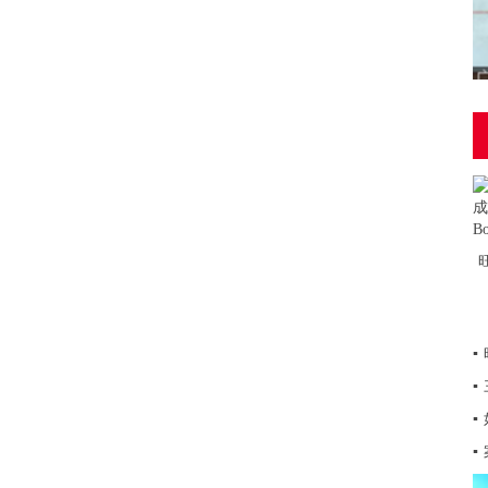
▪
▪
▪
▪