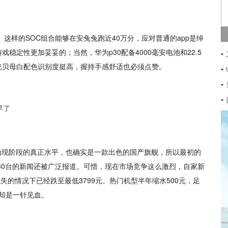
， 这样的SOC组合能够在安兔兔跑近40万分，应对普通的app是绰
定性更加妥妥的；当然，华为p30配备4000毫安电池和22.5
▪
光贝母白配色识别度挺高，握持手感舒适也必须点赞。
▪
▪
▪
为现阶段的真正水平，也确实是一款出色的国产旗舰，所以最初的
了30台的新闻还被广泛报道。可惜，现在市场竞争这么激烈，自家新
失的情况下已经跌至最低3799元。热门机型半年缩水500元，足
了却是一针见血。