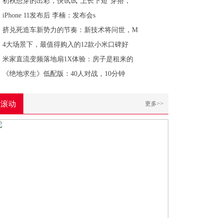
初秋想穿的出彩，快试试“上长下短”穿搭，
iPhone 11发布后 李楠：发布会s
挤兑死造车新势力的节奏：新技术将问世，M
4大场景下，最值得购入的12款小米口碑好
米家直流变频落地扇1X体验：房子是租来的
《绝地求生》低配版：40人对战，10分钟
滚动
更多>>