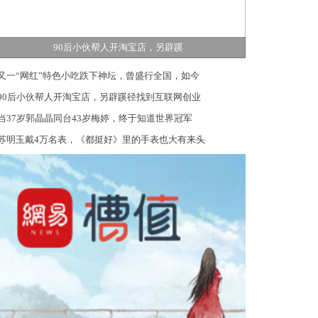
90后小伙帮人开淘宝店，另辟蹊
又一“网红”特色小吃跌下神坛，曾盛行全国，如今
90后小伙帮人开淘宝店，另辟蹊径找到互联网创业
当37岁郭晶晶同台43岁梅婷，终于知道世界冠军
苏明玉戴4万名表，《都挺好》里的手表也大有来头