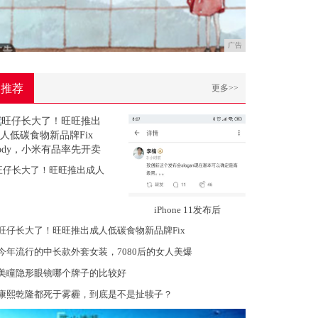
广告
推荐
更多>>
旺仔长大了！旺旺推出成人
iPhone 11发布后
旺仔长大了！旺旺推出成人低碳食物新品牌Fix
今年流行的中长款外套女装，7080后的女人美爆
美瞳隐形眼镜哪个牌子的比较好
康熙乾隆都死于雾霾，到底是不是扯犊子？