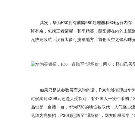
其次，华为P30拥有麒麟980处理器和6G运行内存
绰有余，包括王者荣耀，和平精英，阴阳师在内的主流游戏稳
瓦快充续航上没有太多可挑剔地方，首创天空之镜和珠
如果只是从参数层面来说的话，P30能够表现出华
时候卖到4298元还是大受欢迎，有外国人一次性采购
品也是一台接一台，华为P30的地位被取代，人气逐步流
见华为亮狠招，P30现已跌至“退场价”，网友吐槽买早