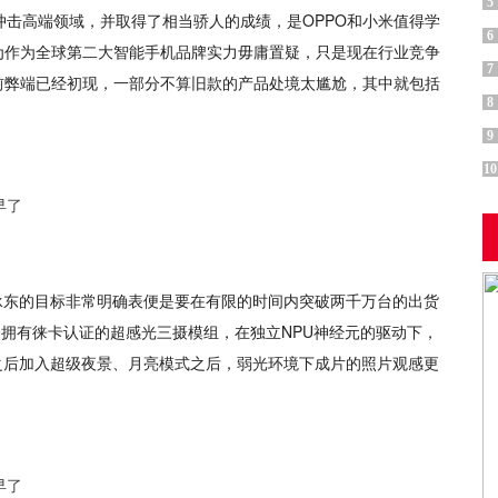
5
击高端领域，并取得了相当骄人的成绩，是OPPO和小米值得学
6
为作为全球第二大智能手机品牌实力毋庸置疑，只是现在行业竞争
7
前弊端已经初现，一部分不算旧款的产品处境太尴尬，其中就包括
8
9
10
承东的目标非常明确表便是要在有限的时间内突破两千万台的出货
0拥有徕卡认证的超感光三摄模组，在独立NPU神经元的驱动下，
统之后加入超级夜景、月亮模式之后，弱光环境下成片的照片观感更