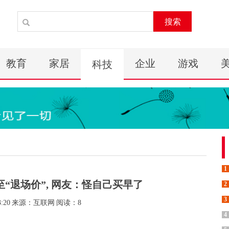
搜索
教育
家居
企业
游戏
科技
1
至“退场价”, 网友：怪自己买早了
2
3
3:20
来源：互联网
阅读：8
4