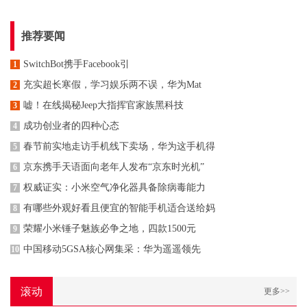
推荐要闻
SwitchBot携手Facebook引
1
充实超长寒假，学习娱乐两不误，华为Mat
2
嘘！在线揭秘Jeep大指挥官家族黑科技
3
成功创业者的四种心态
4
春节前实地走访手机线下卖场，华为这手机得
5
京东携手天语面向老年人发布“京东时光机”
6
权威证实：小米空气净化器具备除病毒能力
7
有哪些外观好看且便宜的智能手机适合送给妈
8
荣耀小米锤子魅族必争之地，四款1500元
9
中国移动5GSA核心网集采：华为遥遥领先
10
滚动
更多>>