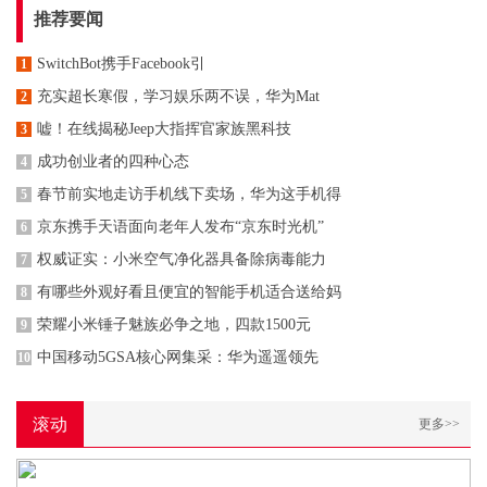
推荐要闻
SwitchBot携手Facebook引
1
充实超长寒假，学习娱乐两不误，华为Mat
2
嘘！在线揭秘Jeep大指挥官家族黑科技
3
成功创业者的四种心态
4
春节前实地走访手机线下卖场，华为这手机得
5
京东携手天语面向老年人发布“京东时光机”
6
权威证实：小米空气净化器具备除病毒能力
7
有哪些外观好看且便宜的智能手机适合送给妈
8
荣耀小米锤子魅族必争之地，四款1500元
9
中国移动5GSA核心网集采：华为遥遥领先
10
滚动
更多>>