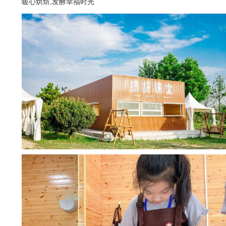
暖心烘焙,发酵幸福时光