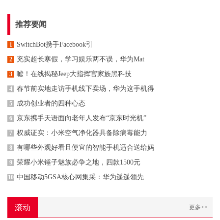
推荐要闻
SwitchBot携手Facebook引
1
充实超长寒假，学习娱乐两不误，华为Mat
2
嘘！在线揭秘Jeep大指挥官家族黑科技
3
春节前实地走访手机线下卖场，华为这手机得
4
成功创业者的四种心态
5
京东携手天语面向老年人发布“京东时光机”
6
权威证实：小米空气净化器具备除病毒能力
7
有哪些外观好看且便宜的智能手机适合送给妈
8
荣耀小米锤子魅族必争之地，四款1500元
9
中国移动5GSA核心网集采：华为遥遥领先
10
滚动
更多>>