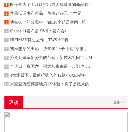
旺仔长大了！旺旺推出成人低碳食物新品牌F
1
苹果低调发布新品：售价2499元 全世界
2
他在60㎡的公寓中，做出8个起居空间，吃
3
iPhone 11发布后 李楠：发布会s
4
HIFIMAN良心之作，TWS 600真
5
初秋想穿的出彩，快试试“上长下短”穿搭，
6
挤兑死造车新势力的节奏：新技术将问世，M
7
全进口、真国六，强大从来都是一步到位，2
8
4大场景下，最值得购入的12款小米口碑好
9
米家直流变频落地扇1X体验：房子是租来的
10
滚动
更多>>