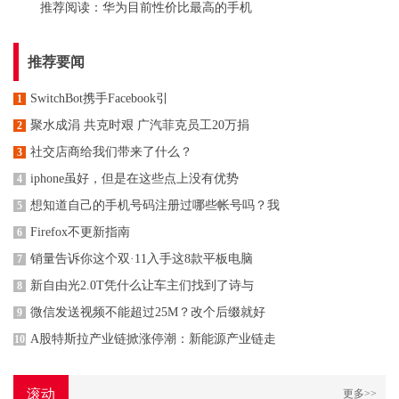
推荐阅读：
华为目前性价比最高的手机
推荐要闻
SwitchBot携手Facebook引
1
聚水成涓 共克时艰 广汽菲克员工20万捐
2
社交店商给我们带来了什么？
3
iphone虽好，但是在这些点上没有优势
4
想知道自己的手机号码注册过哪些帐号吗？我
5
Firefox不更新指南
6
销量告诉你这个双·11入手这8款平板电脑
7
新自由光2.0T凭什么让车主们找到了诗与
8
微信发送视频不能超过25M？改个后缀就好
9
A股特斯拉产业链掀涨停潮：新能源产业链走
10
滚动
更多>>