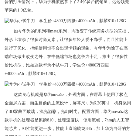
普的打压情况下，华为手机依然拿下了2.4亿多台的销量，远远领先
苹果的1.9亿台。
如今华为的P系列和mate系列，均改变了传统商务机型的笨拙，
外形上增添了很多时尚元素，让很多年轻人爱不释手，而且性能上
进行了优化，持续使用也不会出现卡顿的现象。今年华为除了在高
端市场做出改变之外，在中低端市场也竞争力十足，推出了很多性
价比机型，比如这款华为小试牛刀，学生价+4800万四摄
+4000mAh，麒麟810+128G。
这款良心机就是华为nova5z，外观方面，在屏幕上使用了极点
全面屏方案，而生目前的主流设计，屏幕尺寸为6.26英寸，机身采用
了3D双曲面玻璃，流光溢彩，光幻时尚。配置方面，华为nova5z这
款手机的处理器是麒麟810，处理速度快，使用流畅，7nm的人工智
能芯片，AI性能更进一步，性能上直追骁龙845，加上华为自研的方