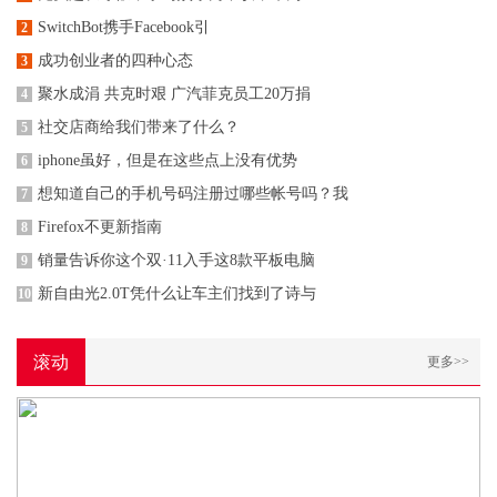
SwitchBot携手Facebook引
2
成功创业者的四种心态
3
聚水成涓 共克时艰 广汽菲克员工20万捐
4
社交店商给我们带来了什么？
5
iphone虽好，但是在这些点上没有优势
6
想知道自己的手机号码注册过哪些帐号吗？我
7
Firefox不更新指南
8
销量告诉你这个双·11入手这8款平板电脑
9
新自由光2.0T凭什么让车主们找到了诗与
10
滚动
更多>>