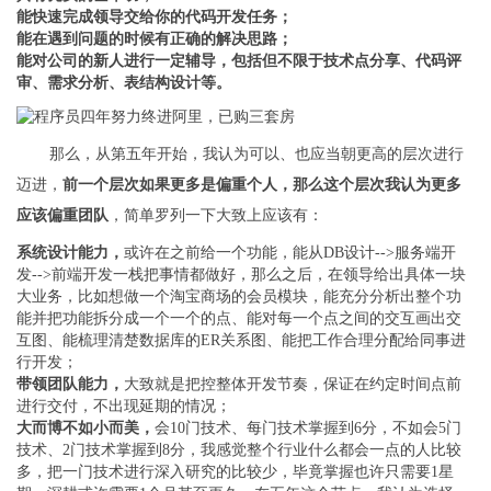
能快速完成领导交给你的代码开发任务；
能在遇到问题的时候有正确的解决思路；
能对公司的新人进行一定辅导，包括但不限于技术点分享、代码评
审、需求分析、表结构设计等。
那么，从第五年开始，我认为可以、也应当朝更高的层次进行
迈进，
前一个层次如果更多是偏重个人，那么这个层次我认为更多
应该偏重团队
，简单罗列一下大致上应该有：
系统设计能力，
或许在之前给一个功能，能从DB设计-->服务端开
发-->前端开发一栈把事情都做好，那么之后，在领导给出具体一块
大业务，比如想做一个淘宝商场的会员模块，能充分分析出整个功
能并把功能拆分成一个一个的点、能对每一个点之间的交互画出交
互图、能梳理清楚数据库的ER关系图、能把工作合理分配给同事进
行开发；
带领团队能力，
大致就是把控整体开发节奏，保证在约定时间点前
进行交付，不出现延期的情况；
大而博不如小而美，
会10门技术、每门技术掌握到6分，不如会5门
技术、2门技术掌握到8分，我感觉整个行业什么都会一点的人比较
多，把一门技术进行深入研究的比较少，毕竟掌握也许只需要1星