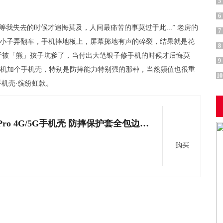
5
6
我失去的时候才追悔莫及，人间最痛苦的事莫过于此...” 老房的
7
里的皮小子弄翻车，手机摔地板上，屏幕掷地有声的碎裂，结果就是花
8
于被「熊」孩子坑爹了，当付出大笔银子修手机的时候才后悔莫
9
要给手机加个手机壳，特别是防摔能力特别强的那种，当然颜值也很重
10
o手机壳·缤纷虹款。
Defense华为Mate30 Pro 4G/5G手机壳 防摔保护套全包边防透明软硬外壳 Shield刀锋系列【缤纷红】
购买