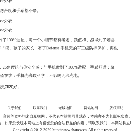
线，吻合度和手感都不错。
ro手机做到了100%适配，每一个小细节都有考虑，颜值和手感得到了老婆
熊」孩子的家长，有了Defense 手机壳的军工级防摔保护，再也
26角度给与你安全感；与手机做到了100%适配，手感舒适；缤
配，颜值在线；手机壳高度科学，不影响无线充电。
妈更加友好。
-
-
-
-
关于我们
联系我们
老版地图
网站地图
版权声明
、音频等资料均来自互联网，不代表本站赞同其观点，本站亦不为其版权负责
实，如果您发现本网站上有侵犯您的合法权益的内容，请联系我们，本网站将立
Copyright © 2012-2020 http://www.shancw.cn, All rights reserved.