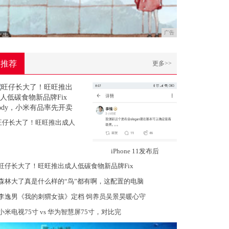
广告
推荐
更多>>
旺仔长大了！旺旺推出成人
iPhone 11发布后
旺仔长大了！旺旺推出成人低碳食物新品牌Fix
森林大了真是什么样的“鸟”都有啊，这配置的电脑
李逸男《我的刺猬女孩》定档 饲养员吴景昊暖心守
小米电视75寸 vs 华为智慧屏75寸，对比完