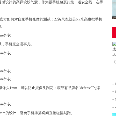
灵感设计的高弹软胶气囊，作为跟手机包裹的第一道安全线，在手
e 官方如何对自家手机壳做的测试：22英尺也就是6.7米高度把手机
损。
吸，手机完全没事儿。
▪
像头1mm，可以防止摄像头刮花；底部有品牌名“defense”的浮
▪
▪
▪
mm的设计，避免手机摔落瞬间直接碰撞剐蹭。