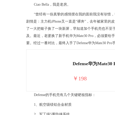
Ciao Bella，我是老房。
“曾经有一份真挚的感情摆在我的面前我没有珍惜，等
剧情是：主力机iPhone叉一直是“裸奔”，去年被家
了一大把银子换了一块新屏，早知道加个手机壳也不至
及。最近，老婆换了新手机华为Mate30 Pro，必须
要。经过一番对比，最终入手了Defense华为Mate30 Pr
￥198
Defense的手机壳有几个关键硬核指标：
1、航空级镁铝合金材质
2、军工级5重防摔系统