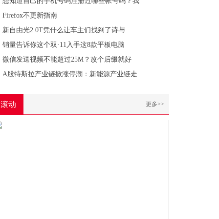
想知道自己的手机号码注册过哪些帐号吗？我
Firefox不更新指南
新自由光2.0T凭什么让车主们找到了诗与
销量告诉你这个双·11入手这8款平板电脑
微信发送视频不能超过25M？改个后缀就好
A股特斯拉产业链掀涨停潮：新能源产业链走
滚动
更多>>