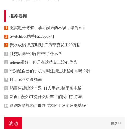
推荐要闻
充实超长寒假，学习娱乐两不误，华为Mat
1
SwitchBot携手Facebook引
2
聚水成涓 共克时艰 广汽菲克员工20万捐
3
社交店商给我们带来了什么？
4
iphone虽好，但是在这些点上没有优势
5
想知道自己的手机号码注册过哪些帐号吗？我
6
Firefox不更新指南
7
销量告诉你这个双·11入手这8款平板电脑
8
新自由光2.0T凭什么让车主们找到了诗与
9
微信发送视频不能超过25M？改个后缀就好
10
滚动
更多>>