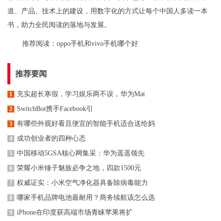
道、产品、技术上的建设，用数字化的方式让每个中国人多读一本
书，助力全民阅读的落地与发展。
推荐阅读：
oppo手机和vivo手机哪个好
推荐要闻
充实超长寒假，学习娱乐两不误，华为Mat
1
SwitchBot携手Facebook引
2
有哪些外观好看且便宜的智能手机适合送给妈
3
成功创业者的四种心态
4
中国移动5GSA核心网集采：华为遥遥领先
5
荣耀小米锤子魅族必争之地，四款1500元
6
权威证实：小米空气净化器具备除病毒能力
7
哪家手机品牌电池最耐用？商务续航该怎么选
8
iPhone在印度获高端市场青睐苹果将扩
9