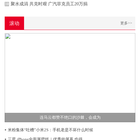
聚水成涓 共克时艰 广汽菲克员工20万捐
10
滚动
更多>>
连马云都赞不绝口的沙棘，会成为
▪
米粉集体“吐槽”小米2S：手机老是不坏什么时候
▪
三星 iPhone全面屏壁纸｜优秀的屏幕 也得